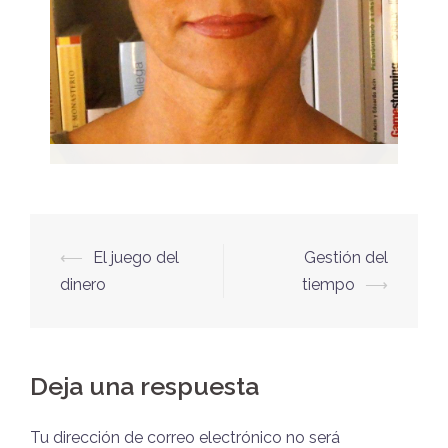
Nieves Asensio
Coach Ejecutiva
⟵
El juego del
Gestión del
Formadora, facilitadora y entrenadora en
dinero
tiempo
⟶
competencias emocionales.
Deja una respuesta
Tu dirección de correo electrónico no será