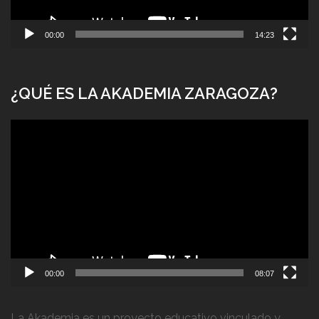
00:00
14:23
¿QUÉ ES LA AKADEMIA ZARAGOZA?
Reproductor
de
vídeo
00:00
08:07
La Akademia es un proyecto educativo vinculado y