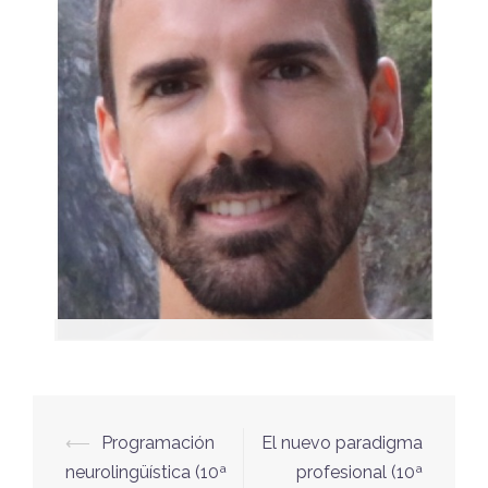
Ángel Lubillo
Formador
⟵
Programación
El nuevo paradigma
neurolingüística (10ª
profesional (10ª