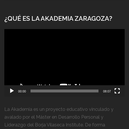
¿QUÉ ES LA AKADEMIA ZARAGOZA?
Reproductor
de
vídeo
00:00
08:07
La Akademia es un proyecto educativo vinculado y
avalado por el Máster en Desarrollo Personal y
Liderazgo del Borja Vilaseca Institute. De forma