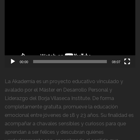
de
vídeo
00:00
08:07
La Akademia es un proyecto educativo vinculado y
avalado por el Máster en Desarrollo Personal y
Liderazgo del Borja Vilaseca Institute. De forma
completamente gratuita, promueve la educación
emocional entre jóvenes de 18 y 23 años. Su finalidad es
acompañar a chavales sensibles y curiosos para que
aprendan a ser felices y descubran quiénes