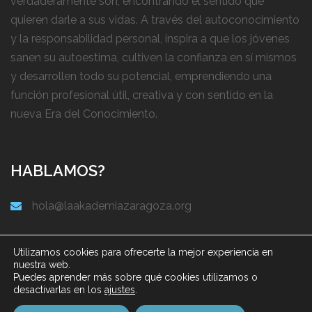
verdaderamente son, encontrando el sentido que
quieren darle a sus vidas. A través del autoconocimiento
y la responsabilidad personal, inspira a que los jóvenes
sanen su autoestima, cultiven la confianza en sí mismos
y desarrollen todo su potencial, emprendiendo una
función profesional útil, creativa y con sentido en la
nueva Era del Conocimiento.
HABLAMOS?
hola@laakademiazaragoza.org
Utilizamos cookies para ofrecerte la mejor experiencia en
nuestra web.
Puedes aprender más sobre qué cookies utilizamos o
desactivarlas en los
ajustes
.