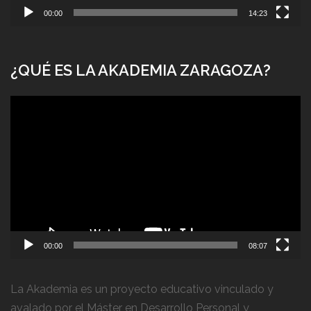
00:00
14:23
¿QUÉ ES LA AKADEMIA ZARAGOZA?
Reproductor
de
vídeo
00:00
08:07
La Akademia es un proyecto educativo vinculado y
avalado por el Máster en Desarrollo Personal y